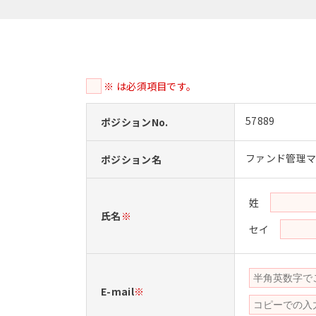
※ は必須項目です。
57889
ポジションNo.
ファンド管理マ
ポジション名
姓
氏名
※
セイ
E-mail
※