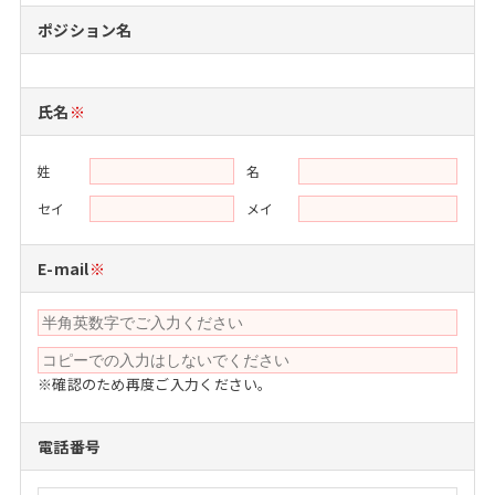
注目企業インタビュー
Career Talk Live
ニュースリリース
ポジション名
インターン受入企業一覧
MBA NETWORKING
MBAを生かす求人特集
氏名
※
年齢と年収の相関図
姓
名
セイ
メイ
E-mail
※
※確認のため再度ご入力ください。
電話番号