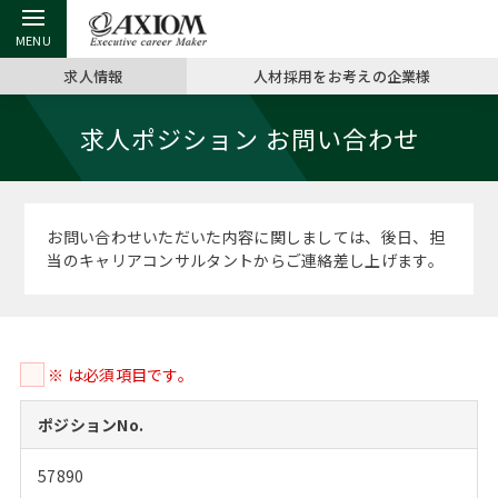
求人情報
人材採用をお考えの企業様
戻る
戻る
戻る
戻る
戻る
戻る
戻る
戻る
戻る
戻る
戻る
求人ポジション お問い合わせ
アクシアムの特長
キャリア支援 TOP
転職ツール TOP
転職コラム TOP
イベント・セミナー TOP
会社概要 TOP
ミッシ
お申し
キャリア
MBA留
英文レジ
サービス案内
キャリアデザイン講座
英文レジュメの書き方
“展”職相談室
ジョブフェア
沿革
コンサ
キャリ
MBAの
日本から
パワー
お問い合わせいただいた内容に関しましては、後日、担
（最新求人市場動向）
当のキャリアコンサルタントからご連絡差し上げます。
コンサルタントの紹介
職務経歴書の書き方
転職市場の明日をよめ
キャリアデザインセミナー
主なクライアント
代表メ
“展”
転職活
主な10
キーワ
ステージ別アドバイス
日本語履歴書テンプレート
コンサルティングの現場から
海外セミナー
アクセス
“展”職
MBA
英文レ
MBAの転職事例
※ は必須項目です。
よくある面接Q&A集
転職成功への4つの鍵
キャリアフォーラム
採用情報
おわり
MBAからのFAQ
ポジションNo.
外資系／面接攻略のコツ
キャリアに効く一冊
プロ経営者の特別セミナー
パブリシティ
57890
MBA留学生数の推移