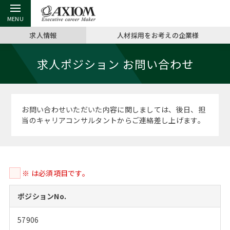
求人情報
人材採用をお考えの企業様
戻る
戻る
戻る
戻る
戻る
戻る
戻る
戻る
戻る
戻る
戻る
求人ポジション お問い合わせ
アクシアムの特長
キャリア支援 TOP
転職ツール TOP
転職コラム TOP
イベント・セミナー TOP
会社概要 TOP
ミッシ
お申し
キャリア
MBA留
英文レジ
サービス案内
キャリアデザイン講座
英文レジュメの書き方
“展”職相談室
ジョブフェア
沿革
コンサ
キャリ
MBAの
日本から
パワー
お問い合わせいただいた内容に関しましては、後日、担
（最新求人市場動向）
当のキャリアコンサルタントからご連絡差し上げます。
コンサルタントの紹介
職務経歴書の書き方
転職市場の明日をよめ
キャリアデザインセミナー
主なクライアント
代表メ
“展”
転職活
主な10
キーワ
ステージ別アドバイス
日本語履歴書テンプレート
コンサルティングの現場から
海外セミナー
アクセス
“展”職
MBA
英文レ
MBAの転職事例
※ は必須項目です。
よくある面接Q&A集
転職成功への4つの鍵
キャリアフォーラム
採用情報
おわり
MBAからのFAQ
ポジションNo.
外資系／面接攻略のコツ
キャリアに効く一冊
プロ経営者の特別セミナー
パブリシティ
57906
MBA留学生数の推移