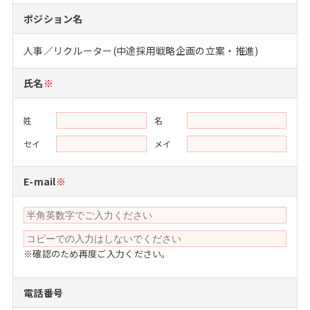
注目企業インタビュー
Career Talk Live
ニュースリリース
ポジション名
インターン受入企業一覧
MBA NETWORKING
人事／リクルーター(中途採用戦略企画の立案・推進)
MBAを生かす求人特集
氏名
※
年齢と年収の相関図
姓
名
セイ
メイ
E-mail
※
※確認のため再度ご入力ください。
電話番号