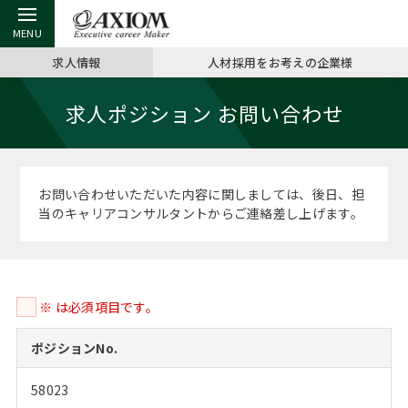
求人情報
人材採用をお考えの企業様
戻る
戻る
戻る
戻る
戻る
戻る
戻る
戻る
戻る
戻る
戻る
求人ポジション お問い合わせ
アクシアムの特長
キャリア支援 TOP
転職ツール TOP
転職コラム TOP
イベント・セミナー TOP
会社概要 TOP
ミッシ
お申し
キャリア
MBA留
英文レジ
サービス案内
キャリアデザイン講座
英文レジュメの書き方
“展”職相談室
ジョブフェア
沿革
コンサ
キャリ
MBAの
日本から
パワー
お問い合わせいただいた内容に関しましては、後日、担
（最新求人市場動向）
当のキャリアコンサルタントからご連絡差し上げます。
コンサルタントの紹介
職務経歴書の書き方
転職市場の明日をよめ
キャリアデザインセミナー
主なクライアント
代表メ
“展”
転職活
主な10
キーワ
ステージ別アドバイス
日本語履歴書テンプレート
コンサルティングの現場から
海外セミナー
アクセス
“展”職
MBA
英文レ
MBAの転職事例
※ は必須項目です。
よくある面接Q&A集
転職成功への4つの鍵
キャリアフォーラム
採用情報
おわり
MBAからのFAQ
ポジションNo.
外資系／面接攻略のコツ
キャリアに効く一冊
プロ経営者の特別セミナー
パブリシティ
58023
MBA留学生数の推移