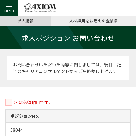
求人情報
人材採用をお考えの企業様
戻る
戻る
戻る
戻る
戻る
戻る
戻る
戻る
戻る
戻る
戻る
求人ポジション お問い合わせ
アクシアムの特長
キャリア支援 TOP
転職ツール TOP
転職コラム TOP
イベント・セミナー TOP
会社概要 TOP
ミッシ
お申し
キャリア
MBA留
英文レジ
サービス案内
キャリアデザイン講座
英文レジュメの書き方
“展”職相談室
ジョブフェア
沿革
コンサ
キャリ
MBAの
日本から
パワー
お問い合わせいただいた内容に関しましては、後日、担
（最新求人市場動向）
当のキャリアコンサルタントからご連絡差し上げます。
コンサルタントの紹介
職務経歴書の書き方
転職市場の明日をよめ
キャリアデザインセミナー
主なクライアント
代表メ
“展”
転職活
主な10
キーワ
ステージ別アドバイス
日本語履歴書テンプレート
コンサルティングの現場から
海外セミナー
アクセス
“展”職
MBA
英文レ
MBAの転職事例
※ は必須項目です。
よくある面接Q&A集
転職成功への4つの鍵
キャリアフォーラム
採用情報
おわり
MBAからのFAQ
ポジションNo.
外資系／面接攻略のコツ
キャリアに効く一冊
プロ経営者の特別セミナー
パブリシティ
58044
MBA留学生数の推移