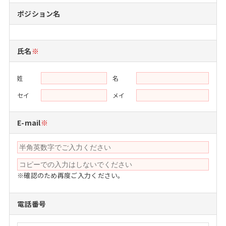
注目企業インタビュー
Career Talk Live
ニュースリリース
ポジション名
インターン受入企業一覧
MBA NETWORKING
MBAを生かす求人特集
氏名
※
年齢と年収の相関図
姓
名
セイ
メイ
E-mail
※
※確認のため再度ご入力ください。
電話番号