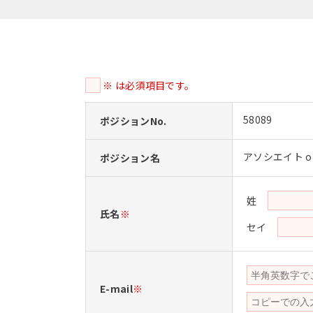
※ は必須項目です。
58089
ポジションNo.
アソシエイト o
ポジション名
姓
氏名
※
セイ
E-mail
※