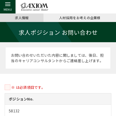
求人情報
人材採用をお考えの企業様
戻る
戻る
戻る
戻る
戻る
戻る
戻る
戻る
戻る
戻る
戻る
求人ポジション お問い合わせ
アクシアムの特長
キャリア支援 TOP
転職ツール TOP
転職コラム TOP
イベント・セミナー TOP
会社概要 TOP
ミッシ
お申し
キャリア
MBA留
英文レジ
サービス案内
キャリアデザイン講座
英文レジュメの書き方
“展”職相談室
ジョブフェア
沿革
コンサ
キャリ
MBAの
日本から
パワー
お問い合わせいただいた内容に関しましては、後日、担
（最新求人市場動向）
当のキャリアコンサルタントからご連絡差し上げます。
コンサルタントの紹介
職務経歴書の書き方
転職市場の明日をよめ
キャリアデザインセミナー
主なクライアント
代表メ
“展”
転職活
主な10
キーワ
ステージ別アドバイス
日本語履歴書テンプレート
コンサルティングの現場から
海外セミナー
アクセス
“展”職
MBA
英文レ
MBAの転職事例
※ は必須項目です。
よくある面接Q&A集
転職成功への4つの鍵
キャリアフォーラム
採用情報
おわり
MBAからのFAQ
ポジションNo.
外資系／面接攻略のコツ
キャリアに効く一冊
プロ経営者の特別セミナー
パブリシティ
58132
MBA留学生数の推移