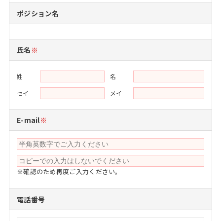
注目企業インタビュー
Career Talk Live
ニュースリリース
ポジション名
インターン受入企業一覧
MBA NETWORKING
MBAを生かす求人特集
氏名
※
年齢と年収の相関図
姓
名
セイ
メイ
E-mail
※
※確認のため再度ご入力ください。
電話番号