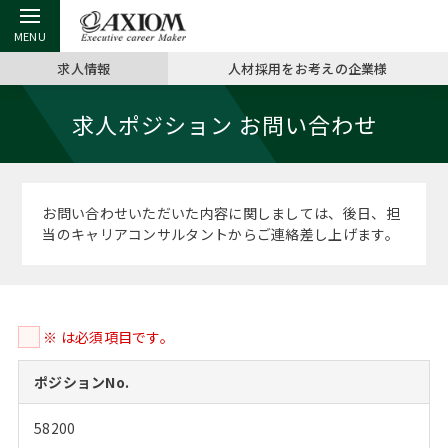
求人情報
人材採用をお考えの企業様
戻る
戻る
戻る
戻る
戻る
戻る
戻る
戻る
戻る
戻る
戻る
求人ポジション お問い合わせ
アクシアムの特長
キャリア支援 TOP
転職ツール TOP
転職コラム TOP
イベント・セミナー TOP
会社概要 TOP
ミッシ
お申し
キャリア
MBA留
英文レジ
サービス案内
キャリアデザイン講座
英文レジュメの書き方
“展”職相談室
ジョブフェア
沿革
コンサ
キャリ
MBAの
日本から
パワー
お問い合わせいただいた内容に関しましては、後日、担
（最新求人市場動向）
当のキャリアコンサルタントからご連絡差し上げます。
コンサルタントの紹介
職務経歴書の書き方
転職市場の明日をよめ
キャリアデザインセミナー
主なクライアント
代表メ
“展”
転職活
主な10
キーワ
ステージ別アドバイス
日本語履歴書テンプレート
コンサルティングの現場から
海外セミナー
アクセス
“展”職
MBA
英文レ
MBAの転職事例
※ は必須項目です。
よくある面接Q&A集
転職成功への4つの鍵
キャリアフォーラム
採用情報
おわり
MBAからのFAQ
ポジションNo.
外資系／面接攻略のコツ
キャリアに効く一冊
プロ経営者の特別セミナー
パブリシティ
58200
MBA留学生数の推移