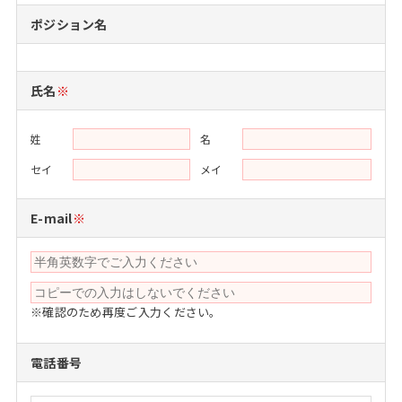
注目企業インタビュー
Career Talk Live
ニュースリリース
ポジション名
インターン受入企業一覧
MBA NETWORKING
MBAを生かす求人特集
氏名
※
年齢と年収の相関図
姓
名
セイ
メイ
E-mail
※
※確認のため再度ご入力ください。
電話番号