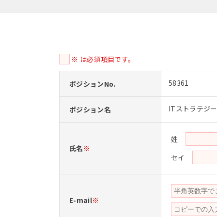
※ は必須項目です。
58361
ポジションNo.
ITストラテジ
ポジション名
姓
氏名
※
セイ
E-mail
※