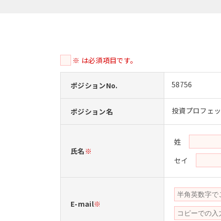
※ は必須項目です。
58756
ポジションNo.
投資プロフェッ
ポジション名
姓
氏名
※
セイ
E-mail
※