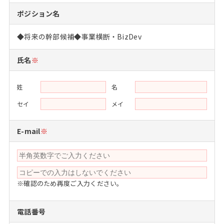
注目企業インタビュー
Career Talk Live
ニュースリリース
ポジション名
インターン受入企業一覧
MBA NETWORKING
◆将来の幹部候補◆事業横断・BizDev
MBAを生かす求人特集
氏名
※
年齢と年収の相関図
姓
名
セイ
メイ
E-mail
※
※確認のため再度ご入力ください。
電話番号