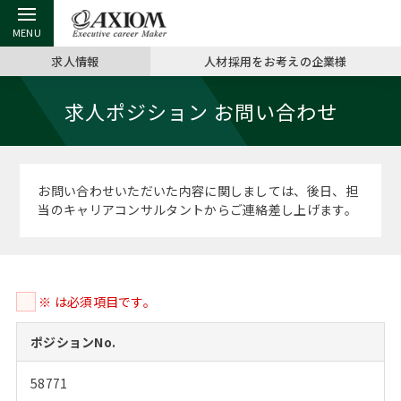
求人情報
人材採用をお考えの企業様
戻る
戻る
戻る
戻る
戻る
戻る
戻る
戻る
戻る
戻る
戻る
求人ポジション お問い合わせ
アクシアムの特長
キャリア支援 TOP
転職ツール TOP
転職コラム TOP
イベント・セミナー TOP
会社概要 TOP
ミッシ
お申し
キャリア
MBA留
英文レジ
サービス案内
キャリアデザイン講座
英文レジュメの書き方
“展”職相談室
ジョブフェア
沿革
コンサ
キャリ
MBAの
日本から
パワー
お問い合わせいただいた内容に関しましては、後日、担
（最新求人市場動向）
当のキャリアコンサルタントからご連絡差し上げます。
コンサルタントの紹介
職務経歴書の書き方
転職市場の明日をよめ
キャリアデザインセミナー
主なクライアント
代表メ
“展”
転職活
主な10
キーワ
ステージ別アドバイス
日本語履歴書テンプレート
コンサルティングの現場から
海外セミナー
アクセス
“展”職
MBA
英文レ
MBAの転職事例
※ は必須項目です。
よくある面接Q&A集
転職成功への4つの鍵
キャリアフォーラム
採用情報
おわり
MBAからのFAQ
ポジションNo.
外資系／面接攻略のコツ
キャリアに効く一冊
プロ経営者の特別セミナー
パブリシティ
58771
MBA留学生数の推移