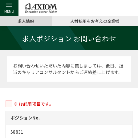
求人情報
人材採用をお考えの企業様
戻る
戻る
戻る
戻る
戻る
戻る
戻る
戻る
戻る
戻る
戻る
求人ポジション お問い合わせ
アクシアムの特長
キャリア支援 TOP
転職ツール TOP
転職コラム TOP
イベント・セミナー TOP
会社概要 TOP
ミッシ
お申し
キャリア
MBA留
英文レジ
サービス案内
キャリアデザイン講座
英文レジュメの書き方
“展”職相談室
ジョブフェア
沿革
コンサ
キャリ
MBAの
日本から
パワー
お問い合わせいただいた内容に関しましては、後日、担
（最新求人市場動向）
当のキャリアコンサルタントからご連絡差し上げます。
コンサルタントの紹介
職務経歴書の書き方
転職市場の明日をよめ
キャリアデザインセミナー
主なクライアント
代表メ
“展”
転職活
主な10
キーワ
ステージ別アドバイス
日本語履歴書テンプレート
コンサルティングの現場から
海外セミナー
アクセス
“展”職
MBA
英文レ
MBAの転職事例
※ は必須項目です。
よくある面接Q&A集
転職成功への4つの鍵
キャリアフォーラム
採用情報
おわり
MBAからのFAQ
ポジションNo.
外資系／面接攻略のコツ
キャリアに効く一冊
プロ経営者の特別セミナー
パブリシティ
58831
MBA留学生数の推移