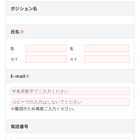
注目企業インタビュー
Career Talk Live
ニュースリリース
ポジション名
インターン受入企業一覧
MBA NETWORKING
MBAを生かす求人特集
氏名
※
年齢と年収の相関図
姓
名
セイ
メイ
E-mail
※
※確認のため再度ご入力ください。
電話番号