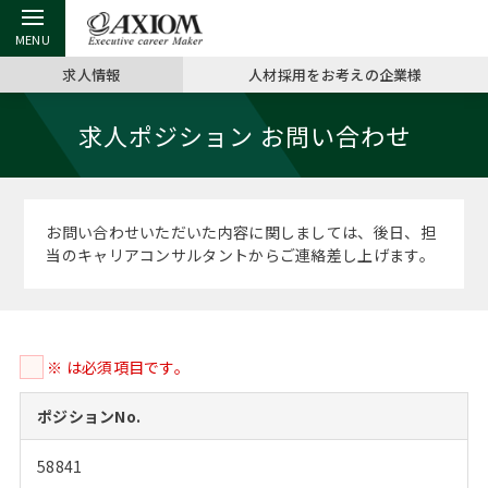
求人情報
人材採用をお考えの企業様
戻る
戻る
戻る
戻る
戻る
戻る
戻る
戻る
戻る
戻る
戻る
求人ポジション お問い合わせ
アクシアムの特長
キャリア支援 TOP
転職ツール TOP
転職コラム TOP
イベント・セミナー TOP
会社概要 TOP
ミッシ
お申し
キャリア
MBA留
英文レジ
サービス案内
キャリアデザイン講座
英文レジュメの書き方
“展”職相談室
ジョブフェア
沿革
コンサ
キャリ
MBAの
日本から
パワー
お問い合わせいただいた内容に関しましては、後日、担
（最新求人市場動向）
当のキャリアコンサルタントからご連絡差し上げます。
コンサルタントの紹介
職務経歴書の書き方
転職市場の明日をよめ
キャリアデザインセミナー
主なクライアント
代表メ
“展”
転職活
主な10
キーワ
ステージ別アドバイス
日本語履歴書テンプレート
コンサルティングの現場から
海外セミナー
アクセス
“展”職
MBA
英文レ
MBAの転職事例
※ は必須項目です。
よくある面接Q&A集
転職成功への4つの鍵
キャリアフォーラム
採用情報
おわり
MBAからのFAQ
ポジションNo.
外資系／面接攻略のコツ
キャリアに効く一冊
プロ経営者の特別セミナー
パブリシティ
58841
MBA留学生数の推移