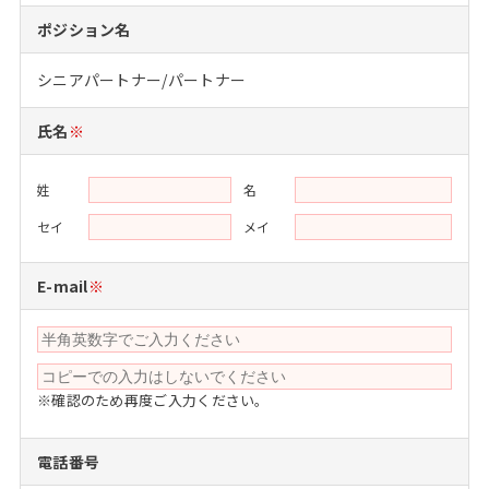
注目企業インタビュー
Career Talk Live
ニュースリリース
ポジション名
インターン受入企業一覧
MBA NETWORKING
シニアパートナー/パートナー
MBAを生かす求人特集
氏名
※
年齢と年収の相関図
姓
名
セイ
メイ
E-mail
※
※確認のため再度ご入力ください。
電話番号