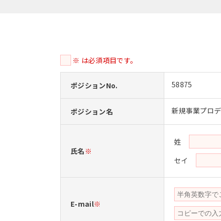
※ は必須項目です。
58875
ポジションNo.
新規事業プロ
ポジション名
姓
氏名
※
セイ
E-mail
※