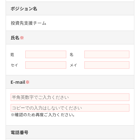
注目企業インタビュー
Career Talk Live
ニュースリリース
ポジション名
インターン受入企業一覧
MBA NETWORKING
投資先支援チーム
MBAを生かす求人特集
氏名
※
年齢と年収の相関図
姓
名
セイ
メイ
E-mail
※
※確認のため再度ご入力ください。
電話番号