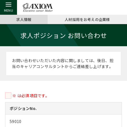
求人情報
人材採用をお考えの企業様
戻る
戻る
戻る
戻る
戻る
戻る
戻る
戻る
戻る
戻る
戻る
求人ポジション お問い合わせ
アクシアムの特長
キャリア支援 TOP
転職ツール TOP
転職コラム TOP
イベント・セミナー TOP
会社概要 TOP
ミッシ
お申し
キャリア
MBA留
英文レジ
サービス案内
キャリアデザイン講座
英文レジュメの書き方
“展”職相談室
ジョブフェア
沿革
コンサ
キャリ
MBAの
日本から
パワー
お問い合わせいただいた内容に関しましては、後日、担
（最新求人市場動向）
当のキャリアコンサルタントからご連絡差し上げます。
コンサルタントの紹介
職務経歴書の書き方
転職市場の明日をよめ
キャリアデザインセミナー
主なクライアント
代表メ
“展”
転職活
主な10
キーワ
ステージ別アドバイス
日本語履歴書テンプレート
コンサルティングの現場から
海外セミナー
アクセス
“展”職
MBA
英文レ
MBAの転職事例
※ は必須項目です。
よくある面接Q&A集
転職成功への4つの鍵
キャリアフォーラム
採用情報
おわり
MBAからのFAQ
ポジションNo.
外資系／面接攻略のコツ
キャリアに効く一冊
プロ経営者の特別セミナー
パブリシティ
59010
MBA留学生数の推移