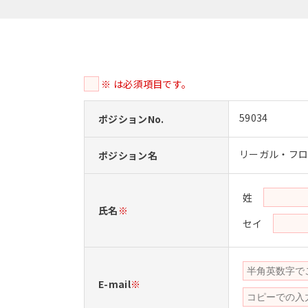
※ は必須項目です。
59034
ポジションNo.
リーガル・フ
ポジション名
姓
氏名
※
セイ
E-mail
※