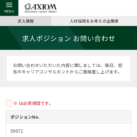
求人情報
人材採用をお考えの企業様
戻る
戻る
戻る
戻る
戻る
戻る
戻る
戻る
戻る
戻る
戻る
求人ポジション お問い合わせ
アクシアムの特長
キャリア支援 TOP
転職ツール TOP
転職コラム TOP
イベント・セミナー TOP
会社概要 TOP
ミッシ
お申し
キャリア
MBA留
英文レジ
サービス案内
キャリアデザイン講座
英文レジュメの書き方
“展”職相談室
ジョブフェア
沿革
コンサ
キャリ
MBAの
日本から
パワー
お問い合わせいただいた内容に関しましては、後日、担
（最新求人市場動向）
当のキャリアコンサルタントからご連絡差し上げます。
コンサルタントの紹介
職務経歴書の書き方
転職市場の明日をよめ
キャリアデザインセミナー
主なクライアント
代表メ
“展”
転職活
主な10
キーワ
ステージ別アドバイス
日本語履歴書テンプレート
コンサルティングの現場から
海外セミナー
アクセス
“展”職
MBA
英文レ
MBAの転職事例
※ は必須項目です。
よくある面接Q&A集
転職成功への4つの鍵
キャリアフォーラム
採用情報
おわり
MBAからのFAQ
ポジションNo.
外資系／面接攻略のコツ
キャリアに効く一冊
プロ経営者の特別セミナー
パブリシティ
59072
MBA留学生数の推移