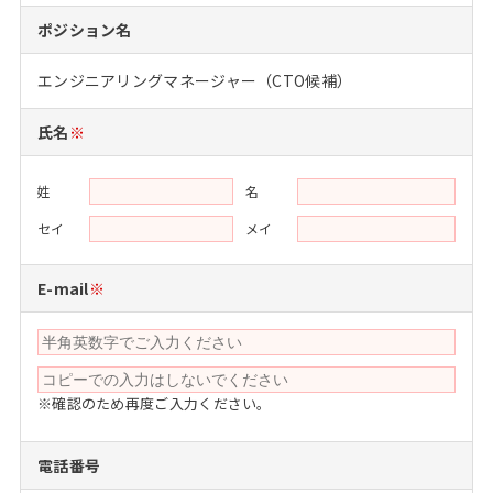
注目企業インタビュー
Career Talk Live
ニュースリリース
ポジション名
インターン受入企業一覧
MBA NETWORKING
エンジニアリングマネージャー（CTO候補）
MBAを生かす求人特集
氏名
※
年齢と年収の相関図
姓
名
セイ
メイ
E-mail
※
※確認のため再度ご入力ください。
電話番号