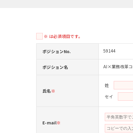
※ は必須項目です。
59144
ポジションNo.
AI×業務改革
ポジション名
姓
氏名
※
セイ
E-mail
※