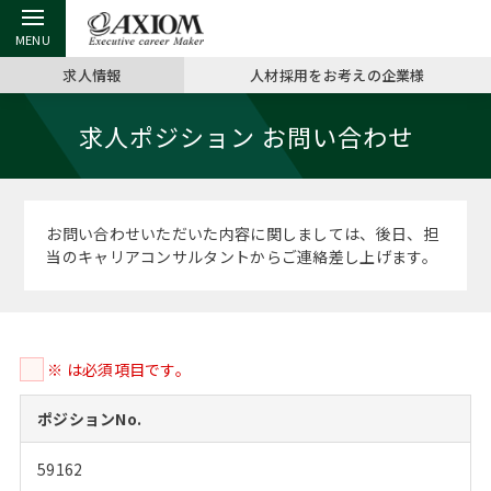
求人情報
人材採用をお考えの企業様
戻る
戻る
戻る
戻る
戻る
戻る
戻る
戻る
戻る
戻る
戻る
求人ポジション お問い合わせ
アクシアムの特長
キャリア支援 TOP
転職ツール TOP
転職コラム TOP
イベント・セミナー TOP
会社概要 TOP
ミッシ
お申し
キャリア
MBA留
英文レジ
サービス案内
キャリアデザイン講座
英文レジュメの書き方
“展”職相談室
ジョブフェア
沿革
コンサ
キャリ
MBAの
日本から
パワー
お問い合わせいただいた内容に関しましては、後日、担
（最新求人市場動向）
当のキャリアコンサルタントからご連絡差し上げます。
コンサルタントの紹介
職務経歴書の書き方
転職市場の明日をよめ
キャリアデザインセミナー
主なクライアント
代表メ
“展”
転職活
主な10
キーワ
ステージ別アドバイス
日本語履歴書テンプレート
コンサルティングの現場から
海外セミナー
アクセス
“展”職
MBA
英文レ
MBAの転職事例
※ は必須項目です。
よくある面接Q&A集
転職成功への4つの鍵
キャリアフォーラム
採用情報
おわり
MBAからのFAQ
ポジションNo.
外資系／面接攻略のコツ
キャリアに効く一冊
プロ経営者の特別セミナー
パブリシティ
59162
MBA留学生数の推移