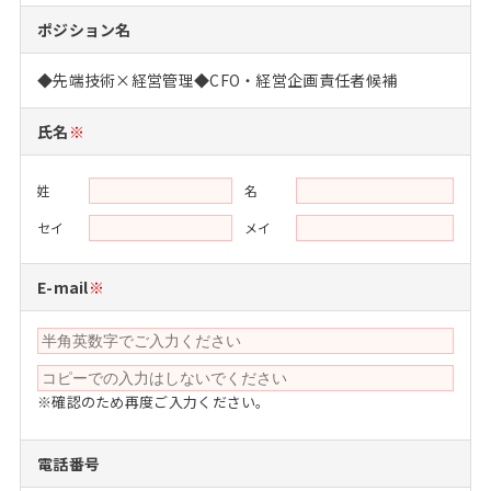
注目企業インタビュー
Career Talk Live
ニュースリリース
ポジション名
インターン受入企業一覧
MBA NETWORKING
◆先端技術×経営管理◆CFO・経営企画責任者候補
MBAを生かす求人特集
氏名
※
年齢と年収の相関図
姓
名
セイ
メイ
E-mail
※
※確認のため再度ご入力ください。
電話番号