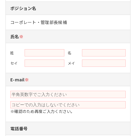
注目企業インタビュー
Career Talk Live
ニュースリリース
ポジション名
インターン受入企業一覧
MBA NETWORKING
コーポレート・管理部長候補
MBAを生かす求人特集
氏名
※
年齢と年収の相関図
姓
名
セイ
メイ
E-mail
※
※確認のため再度ご入力ください。
電話番号