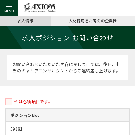
求人情報
人材採用をお考えの企業様
戻る
戻る
戻る
戻る
戻る
戻る
戻る
戻る
戻る
戻る
戻る
求人ポジション お問い合わせ
アクシアムの特長
キャリア支援 TOP
転職ツール TOP
転職コラム TOP
イベント・セミナー TOP
会社概要 TOP
ミッシ
お申し
キャリア
MBA留
英文レジ
サービス案内
キャリアデザイン講座
英文レジュメの書き方
“展”職相談室
ジョブフェア
沿革
コンサ
キャリ
MBAの
日本から
パワー
お問い合わせいただいた内容に関しましては、後日、担
（最新求人市場動向）
当のキャリアコンサルタントからご連絡差し上げます。
コンサルタントの紹介
職務経歴書の書き方
転職市場の明日をよめ
キャリアデザインセミナー
主なクライアント
代表メ
“展”
転職活
主な10
キーワ
ステージ別アドバイス
日本語履歴書テンプレート
コンサルティングの現場から
海外セミナー
アクセス
“展”職
MBA
英文レ
MBAの転職事例
※ は必須項目です。
よくある面接Q&A集
転職成功への4つの鍵
キャリアフォーラム
採用情報
おわり
MBAからのFAQ
ポジションNo.
外資系／面接攻略のコツ
キャリアに効く一冊
プロ経営者の特別セミナー
パブリシティ
59181
MBA留学生数の推移