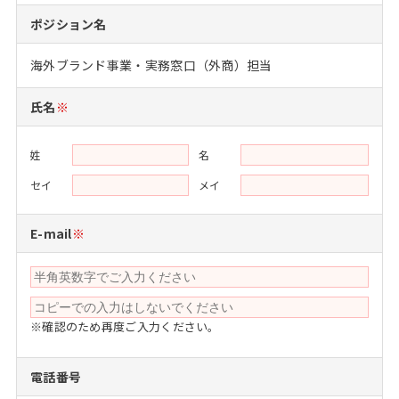
注目企業インタビュー
Career Talk Live
ニュースリリース
ポジション名
インターン受入企業一覧
MBA NETWORKING
海外ブランド事業・実務窓口（外商）担当
MBAを生かす求人特集
氏名
※
年齢と年収の相関図
姓
名
セイ
メイ
E-mail
※
※確認のため再度ご入力ください。
電話番号