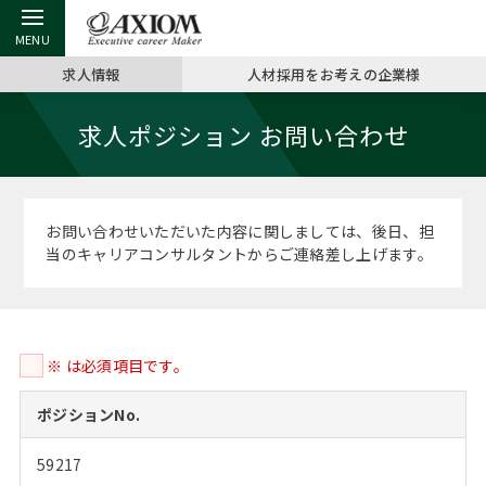
求人情報
人材採用をお考えの企業様
戻る
戻る
戻る
戻る
戻る
戻る
戻る
戻る
戻る
戻る
戻る
求人ポジション お問い合わせ
アクシアムの特長
キャリア支援 TOP
転職ツール TOP
転職コラム TOP
イベント・セミナー TOP
会社概要 TOP
ミッシ
お申し
キャリア
MBA留
英文レジ
サービス案内
キャリアデザイン講座
英文レジュメの書き方
“展”職相談室
ジョブフェア
沿革
コンサ
キャリ
MBAの
日本から
パワー
お問い合わせいただいた内容に関しましては、後日、担
（最新求人市場動向）
当のキャリアコンサルタントからご連絡差し上げます。
コンサルタントの紹介
職務経歴書の書き方
転職市場の明日をよめ
キャリアデザインセミナー
主なクライアント
代表メ
“展”
転職活
主な10
キーワ
ステージ別アドバイス
日本語履歴書テンプレート
コンサルティングの現場から
海外セミナー
アクセス
“展”職
MBA
英文レ
MBAの転職事例
※ は必須項目です。
よくある面接Q&A集
転職成功への4つの鍵
キャリアフォーラム
採用情報
おわり
MBAからのFAQ
ポジションNo.
外資系／面接攻略のコツ
キャリアに効く一冊
プロ経営者の特別セミナー
パブリシティ
59217
MBA留学生数の推移