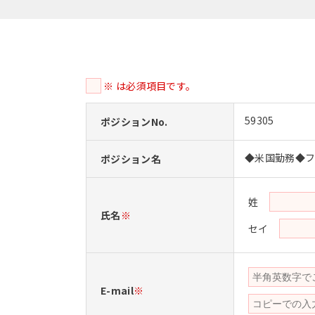
※ は必須項目です。
59305
ポジションNo.
◆米国勤務◆
ポジション名
姓
氏名
※
セイ
E-mail
※