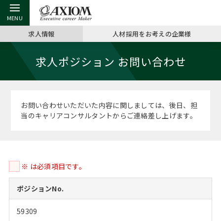
求人情報
人材採用をお考えの企業様
戻る
戻る
戻る
戻る
戻る
戻る
戻る
戻る
戻る
戻る
戻る
求人ポジション お問い合わせ
アクシアムの特長
キャリア支援 TOP
転職ツール TOP
転職コラム TOP
イベント・セミナー TOP
会社概要 TOP
ミッシ
お申し
キャリア
MBA留
英文レジ
サービス案内
キャリアデザイン講座
英文レジュメの書き方
“展”職相談室
ジョブフェア
沿革
コンサ
キャリ
MBAの
日本から
パワー
お問い合わせいただいた内容に関しましては、後日、担
（最新求人市場動向）
当のキャリアコンサルタントからご連絡差し上げます。
コンサルタントの紹介
職務経歴書の書き方
転職市場の明日をよめ
キャリアデザインセミナー
主なクライアント
代表メ
“展”
転職活
主な10
キーワ
ステージ別アドバイス
日本語履歴書テンプレート
コンサルティングの現場から
海外セミナー
アクセス
“展”職
MBA
英文レ
MBAの転職事例
※ は必須項目です。
よくある面接Q&A集
転職成功への4つの鍵
キャリアフォーラム
採用情報
おわり
MBAからのFAQ
ポジションNo.
外資系／面接攻略のコツ
キャリアに効く一冊
プロ経営者の特別セミナー
パブリシティ
59309
MBA留学生数の推移