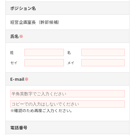
注目企業インタビュー
Career Talk Live
ニュースリリース
ポジション名
インターン受入企業一覧
MBA NETWORKING
経営企画室長（幹部候補）
MBAを生かす求人特集
氏名
※
年齢と年収の相関図
姓
名
セイ
メイ
E-mail
※
※確認のため再度ご入力ください。
電話番号