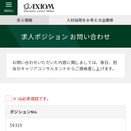
求人情報
人材採用をお考えの企業様
戻る
戻る
戻る
戻る
戻る
戻る
戻る
戻る
戻る
戻る
戻る
求人ポジション お問い合わせ
アクシアムの特長
キャリア支援 TOP
転職ツール TOP
転職コラム TOP
イベント・セミナー TOP
会社概要 TOP
ミッシ
お申し
キャリア
MBA留
英文レジ
サービス案内
キャリアデザイン講座
英文レジュメの書き方
“展”職相談室
ジョブフェア
沿革
コンサ
キャリ
MBAの
日本から
パワー
お問い合わせいただいた内容に関しましては、後日、担
（最新求人市場動向）
当のキャリアコンサルタントからご連絡差し上げます。
コンサルタントの紹介
職務経歴書の書き方
転職市場の明日をよめ
キャリアデザインセミナー
主なクライアント
代表メ
“展”
転職活
主な10
キーワ
ステージ別アドバイス
日本語履歴書テンプレート
コンサルティングの現場から
海外セミナー
アクセス
“展”職
MBA
英文レ
MBAの転職事例
※ は必須項目です。
よくある面接Q&A集
転職成功への4つの鍵
キャリアフォーラム
採用情報
おわり
MBAからのFAQ
ポジションNo.
外資系／面接攻略のコツ
キャリアに効く一冊
プロ経営者の特別セミナー
パブリシティ
59319
MBA留学生数の推移