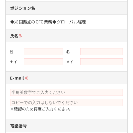
注目企業インタビュー
Career Talk Live
ニュースリリース
ポジション名
インターン受入企業一覧
MBA NETWORKING
◆米国拠点のCFO業務◆グローバル経理
MBAを生かす求人特集
氏名
※
年齢と年収の相関図
姓
名
セイ
メイ
E-mail
※
※確認のため再度ご入力ください。
電話番号