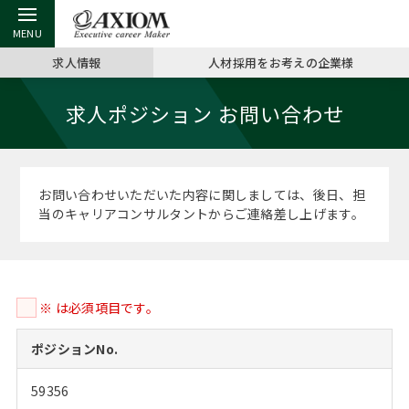
求人情報
人材採用をお考えの企業様
戻る
戻る
戻る
戻る
戻る
戻る
戻る
戻る
戻る
戻る
戻る
求人ポジション お問い合わせ
アクシアムの特長
キャリア支援 TOP
転職ツール TOP
転職コラム TOP
イベント・セミナー TOP
会社概要 TOP
ミッシ
お申し
キャリア
MBA留
英文レジ
サービス案内
キャリアデザイン講座
英文レジュメの書き方
“展”職相談室
ジョブフェア
沿革
コンサ
キャリ
MBAの
日本から
パワー
お問い合わせいただいた内容に関しましては、後日、担
（最新求人市場動向）
当のキャリアコンサルタントからご連絡差し上げます。
コンサルタントの紹介
職務経歴書の書き方
転職市場の明日をよめ
キャリアデザインセミナー
主なクライアント
代表メ
“展”
転職活
主な10
キーワ
ステージ別アドバイス
日本語履歴書テンプレート
コンサルティングの現場から
海外セミナー
アクセス
“展”職
MBA
英文レ
MBAの転職事例
※ は必須項目です。
よくある面接Q&A集
転職成功への4つの鍵
キャリアフォーラム
採用情報
おわり
MBAからのFAQ
ポジションNo.
外資系／面接攻略のコツ
キャリアに効く一冊
プロ経営者の特別セミナー
パブリシティ
59356
MBA留学生数の推移