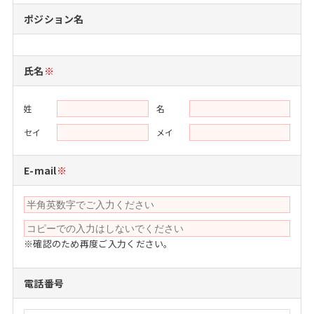
注目企業インタビュー
Career Talk Live
ニュースリリース
ポジション名
インターン受入企業一覧
MBA NETWORKING
MBAを生かす求人特集
氏名
※
年齢と年収の相関図
姓
名
セイ
メイ
E-mail
※
※確認のため再度ご入力ください。
電話番号