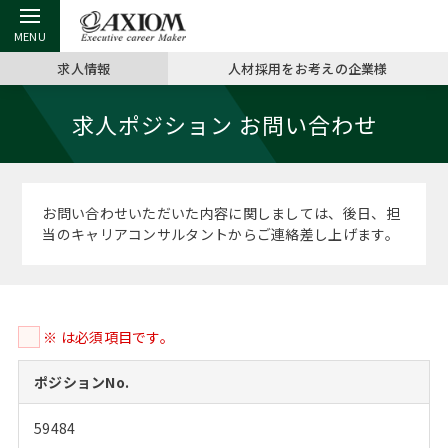
求人情報
人材採用をお考えの企業様
戻る
戻る
戻る
戻る
戻る
戻る
戻る
戻る
戻る
戻る
戻る
求人ポジション お問い合わせ
アクシアムの特長
キャリア支援 TOP
転職ツール TOP
転職コラム TOP
イベント・セミナー TOP
会社概要 TOP
ミッシ
お申し
キャリア
MBA留
英文レジ
サービス案内
キャリアデザイン講座
英文レジュメの書き方
“展”職相談室
ジョブフェア
沿革
コンサ
キャリ
MBAの
日本から
パワー
お問い合わせいただいた内容に関しましては、後日、担
（最新求人市場動向）
当のキャリアコンサルタントからご連絡差し上げます。
コンサルタントの紹介
職務経歴書の書き方
転職市場の明日をよめ
キャリアデザインセミナー
主なクライアント
代表メ
“展”
転職活
主な10
キーワ
ステージ別アドバイス
日本語履歴書テンプレート
コンサルティングの現場から
海外セミナー
アクセス
“展”職
MBA
英文レ
MBAの転職事例
※ は必須項目です。
よくある面接Q&A集
転職成功への4つの鍵
キャリアフォーラム
採用情報
おわり
MBAからのFAQ
ポジションNo.
外資系／面接攻略のコツ
キャリアに効く一冊
プロ経営者の特別セミナー
パブリシティ
59484
MBA留学生数の推移