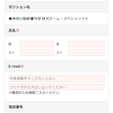
注目企業インタビュー
Career Talk Live
ニュースリリース
ポジション名
インターン受入企業一覧
MBA NETWORKING
◆神奈川勤務◆IR部 株式チーム・スペシャリスト
MBAを生かす求人特集
氏名
※
年齢と年収の相関図
姓
名
セイ
メイ
E-mail
※
※確認のため再度ご入力ください。
電話番号