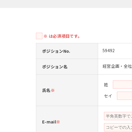
※ は必須項目です。
59492
ポジションNo.
経営企画・全
ポジション名
姓
氏名
※
セイ
E-mail
※