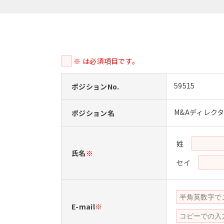
※ は必須項目です。
59515
ポジションNo.
M&Aディレク
ポジション名
姓
氏名
※
セイ
E-mail
※