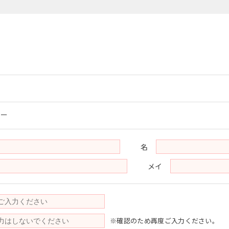
ター
名
メイ
※確認のため再度ご入力ください。