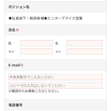
注目企業インタビュー
Career Talk Live
ニュースリリース
ポジション名
インターン受入企業一覧
MBA NETWORKING
◆社長直下・幹部候補◆エンタープライズ営業
MBAを生かす求人特集
氏名
※
年齢と年収の相関図
姓
名
セイ
メイ
E-mail
※
※確認のため再度ご入力ください。
電話番号