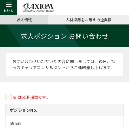
求人情報
人材採用をお考えの企業様
戻る
戻る
戻る
戻る
戻る
戻る
戻る
戻る
戻る
戻る
戻る
求人ポジション お問い合わせ
アクシアムの特長
キャリア支援 TOP
転職ツール TOP
転職コラム TOP
イベント・セミナー TOP
会社概要 TOP
ミッシ
お申し
キャリア
MBA留
英文レジ
サービス案内
キャリアデザイン講座
英文レジュメの書き方
“展”職相談室
ジョブフェア
沿革
コンサ
キャリ
MBAの
日本から
パワー
お問い合わせいただいた内容に関しましては、後日、担
（最新求人市場動向）
当のキャリアコンサルタントからご連絡差し上げます。
コンサルタントの紹介
職務経歴書の書き方
転職市場の明日をよめ
キャリアデザインセミナー
主なクライアント
代表メ
“展”
転職活
主な10
キーワ
ステージ別アドバイス
日本語履歴書テンプレート
コンサルティングの現場から
海外セミナー
アクセス
“展”職
MBA
英文レ
MBAの転職事例
※ は必須項目です。
よくある面接Q&A集
転職成功への4つの鍵
キャリアフォーラム
採用情報
おわり
MBAからのFAQ
ポジションNo.
外資系／面接攻略のコツ
キャリアに効く一冊
プロ経営者の特別セミナー
パブリシティ
59539
MBA留学生数の推移