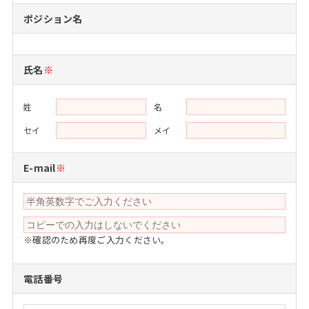
注目企業インタビュー
Career Talk Live
ニュースリリース
ポジション名
インターン受入企業一覧
MBA NETWORKING
MBAを生かす求人特集
氏名
※
年齢と年収の相関図
姓
名
セイ
メイ
E-mail
※
※確認のため再度ご入力ください。
電話番号