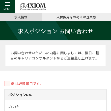
求人情報
人材採用をお考えの企業様
戻る
戻る
戻る
戻る
戻る
戻る
戻る
戻る
戻る
戻る
戻る
求人ポジション お問い合わせ
アクシアムの特長
キャリア支援 TOP
転職ツール TOP
転職コラム TOP
イベント・セミナー TOP
会社概要 TOP
ミッシ
お申し
キャリア
MBA留
英文レジ
サービス案内
キャリアデザイン講座
英文レジュメの書き方
“展”職相談室
ジョブフェア
沿革
コンサ
キャリ
MBAの
日本から
パワー
お問い合わせいただいた内容に関しましては、後日、担
（最新求人市場動向）
当のキャリアコンサルタントからご連絡差し上げます。
コンサルタントの紹介
職務経歴書の書き方
転職市場の明日をよめ
キャリアデザインセミナー
主なクライアント
代表メ
“展”
転職活
主な10
キーワ
ステージ別アドバイス
日本語履歴書テンプレート
コンサルティングの現場から
海外セミナー
アクセス
“展”職
MBA
英文レ
MBAの転職事例
※ は必須項目です。
よくある面接Q&A集
転職成功への4つの鍵
キャリアフォーラム
採用情報
おわり
MBAからのFAQ
ポジションNo.
外資系／面接攻略のコツ
キャリアに効く一冊
プロ経営者の特別セミナー
パブリシティ
59574
MBA留学生数の推移