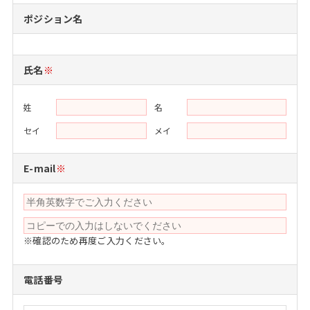
注目企業インタビュー
Career Talk Live
ニュースリリース
ポジション名
インターン受入企業一覧
MBA NETWORKING
MBAを生かす求人特集
氏名
※
年齢と年収の相関図
姓
名
セイ
メイ
E-mail
※
※確認のため再度ご入力ください。
電話番号