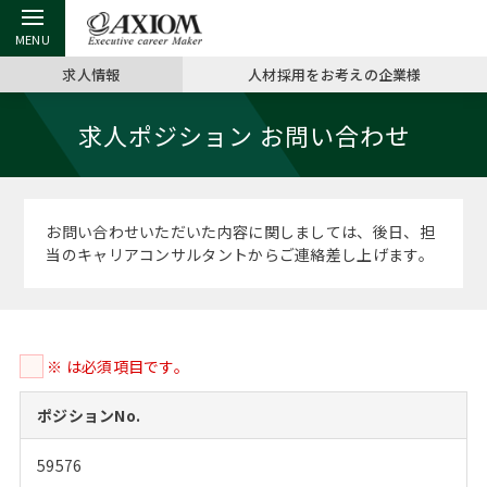
求人情報
人材採用をお考えの企業様
戻る
戻る
戻る
戻る
戻る
戻る
戻る
戻る
戻る
戻る
戻る
求人ポジション お問い合わせ
アクシアムの特長
キャリア支援 TOP
転職ツール TOP
転職コラム TOP
イベント・セミナー TOP
会社概要 TOP
ミッシ
お申し
キャリア
MBA留
英文レジ
サービス案内
キャリアデザイン講座
英文レジュメの書き方
“展”職相談室
ジョブフェア
沿革
コンサ
キャリ
MBAの
日本から
パワー
お問い合わせいただいた内容に関しましては、後日、担
（最新求人市場動向）
当のキャリアコンサルタントからご連絡差し上げます。
コンサルタントの紹介
職務経歴書の書き方
転職市場の明日をよめ
キャリアデザインセミナー
主なクライアント
代表メ
“展”
転職活
主な10
キーワ
ステージ別アドバイス
日本語履歴書テンプレート
コンサルティングの現場から
海外セミナー
アクセス
“展”職
MBA
英文レ
MBAの転職事例
※ は必須項目です。
よくある面接Q&A集
転職成功への4つの鍵
キャリアフォーラム
採用情報
おわり
MBAからのFAQ
ポジションNo.
外資系／面接攻略のコツ
キャリアに効く一冊
プロ経営者の特別セミナー
パブリシティ
59576
MBA留学生数の推移