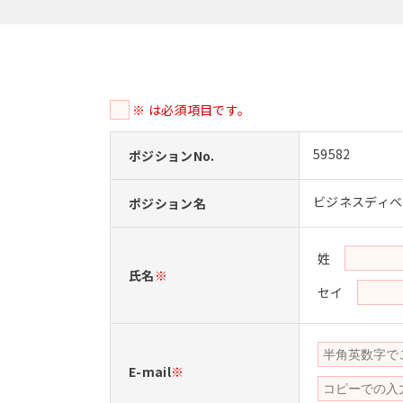
※ は必須項目です。
59582
ポジションNo.
ビジネスディベ
ポジション名
姓
氏名
※
セイ
E-mail
※