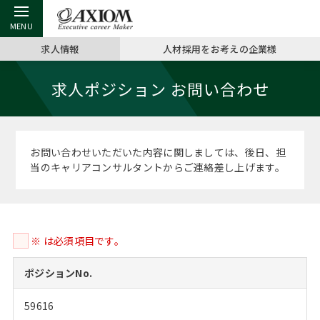
求人情報
人材採用をお考えの企業様
戻る
戻る
戻る
戻る
戻る
戻る
戻る
戻る
戻る
戻る
戻る
求人ポジション お問い合わせ
アクシアムの特長
キャリア支援 TOP
転職ツール TOP
転職コラム TOP
イベント・セミナー TOP
会社概要 TOP
ミッシ
お申し
キャリア
MBA留
英文レジ
サービス案内
キャリアデザイン講座
英文レジュメの書き方
“展”職相談室
ジョブフェア
沿革
コンサ
キャリ
MBAの
日本から
パワー
お問い合わせいただいた内容に関しましては、後日、担
（最新求人市場動向）
当のキャリアコンサルタントからご連絡差し上げます。
コンサルタントの紹介
職務経歴書の書き方
転職市場の明日をよめ
キャリアデザインセミナー
主なクライアント
代表メ
“展”
転職活
主な10
キーワ
ステージ別アドバイス
日本語履歴書テンプレート
コンサルティングの現場から
海外セミナー
アクセス
“展”職
MBA
英文レ
MBAの転職事例
※ は必須項目です。
よくある面接Q&A集
転職成功への4つの鍵
キャリアフォーラム
採用情報
おわり
MBAからのFAQ
ポジションNo.
外資系／面接攻略のコツ
キャリアに効く一冊
プロ経営者の特別セミナー
パブリシティ
59616
MBA留学生数の推移