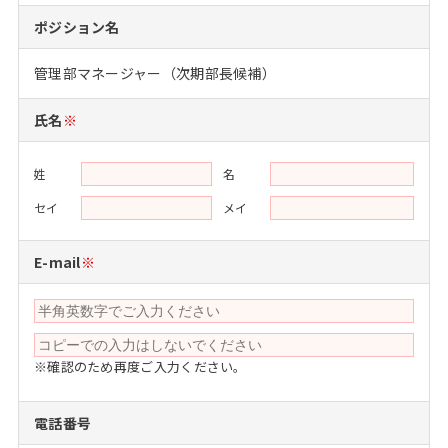
注目企業インタビュー
Career Talk Live
ニュースリリース
ポジション名
インターン受入企業一覧
MBA NETWORKING
管理部マネージャー（次期部長候補）
MBAを生かす求人特集
氏名
※
年齢と年収の相関図
姓
名
セイ
メイ
E-mail
※
※確認のため再度ご入力ください。
電話番号