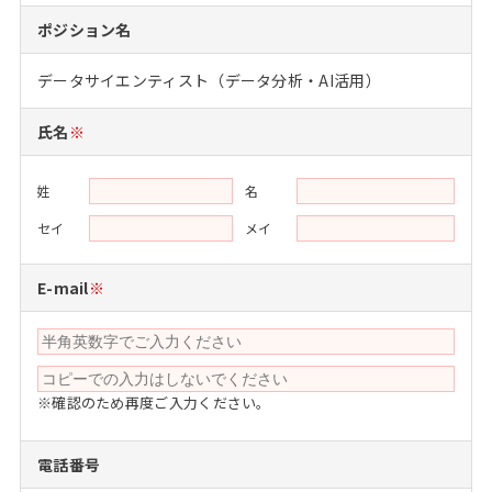
注目企業インタビュー
Career Talk Live
ニュースリリース
ポジション名
インターン受入企業一覧
MBA NETWORKING
データサイエンティスト（データ分析・AI活用）
MBAを生かす求人特集
氏名
※
年齢と年収の相関図
姓
名
セイ
メイ
E-mail
※
※確認のため再度ご入力ください。
電話番号