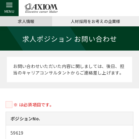
求人情報
人材採用をお考えの企業様
戻る
戻る
戻る
戻る
戻る
戻る
戻る
戻る
戻る
戻る
戻る
求人ポジション お問い合わせ
アクシアムの特長
キャリア支援 TOP
転職ツール TOP
転職コラム TOP
イベント・セミナー TOP
会社概要 TOP
ミッシ
お申し
キャリア
MBA留
英文レジ
サービス案内
キャリアデザイン講座
英文レジュメの書き方
“展”職相談室
ジョブフェア
沿革
コンサ
キャリ
MBAの
日本から
パワー
お問い合わせいただいた内容に関しましては、後日、担
（最新求人市場動向）
当のキャリアコンサルタントからご連絡差し上げます。
コンサルタントの紹介
職務経歴書の書き方
転職市場の明日をよめ
キャリアデザインセミナー
主なクライアント
代表メ
“展”
転職活
主な10
キーワ
ステージ別アドバイス
日本語履歴書テンプレート
コンサルティングの現場から
海外セミナー
アクセス
“展”職
MBA
英文レ
MBAの転職事例
※ は必須項目です。
よくある面接Q&A集
転職成功への4つの鍵
キャリアフォーラム
採用情報
おわり
MBAからのFAQ
ポジションNo.
外資系／面接攻略のコツ
キャリアに効く一冊
プロ経営者の特別セミナー
パブリシティ
59619
MBA留学生数の推移