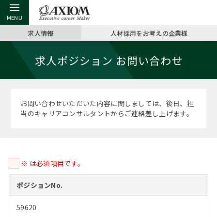
求人情報
人材採用をお考えの企業様
戻る
戻る
戻る
戻る
戻る
戻る
戻る
戻る
戻る
戻る
戻る
求人ポジション お問い合わせ
アクシアムの特長
キャリア支援 TOP
転職ツール TOP
転職コラム TOP
イベント・セミナー TOP
会社概要 TOP
ミッシ
お申し
キャリア
MBA留
英文レジ
サービス案内
キャリアデザイン講座
英文レジュメの書き方
“展”職相談室
ジョブフェア
沿革
コンサ
キャリ
MBAの
日本から
パワー
お問い合わせいただいた内容に関しましては、後日、担
（最新求人市場動向）
当のキャリアコンサルタントからご連絡差し上げます。
コンサルタントの紹介
職務経歴書の書き方
転職市場の明日をよめ
キャリアデザインセミナー
主なクライアント
代表メ
“展”
転職活
主な10
キーワ
ステージ別アドバイス
日本語履歴書テンプレート
コンサルティングの現場から
海外セミナー
アクセス
“展”職
MBA
英文レ
MBAの転職事例
※ は必須項目です。
よくある面接Q&A集
転職成功への4つの鍵
キャリアフォーラム
採用情報
おわり
MBAからのFAQ
ポジションNo.
外資系／面接攻略のコツ
キャリアに効く一冊
プロ経営者の特別セミナー
パブリシティ
59620
MBA留学生数の推移