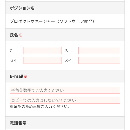
注目企業インタビュー
Career Talk Live
ニュースリリース
ポジション名
インターン受入企業一覧
MBA NETWORKING
プロダクトマネージャー（ソフトウェア開発）
MBAを生かす求人特集
氏名
※
年齢と年収の相関図
姓
名
セイ
メイ
E-mail
※
※確認のため再度ご入力ください。
電話番号