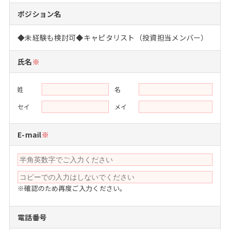
注目企業インタビュー
Career Talk Live
ニュースリリース
ポジション名
インターン受入企業一覧
MBA NETWORKING
◆未経験も検討可◆キャピタリスト（投資担当メンバー）
MBAを生かす求人特集
氏名
※
年齢と年収の相関図
姓
名
セイ
メイ
E-mail
※
※確認のため再度ご入力ください。
電話番号