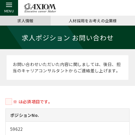
求人情報
人材採用をお考えの企業様
戻る
戻る
戻る
戻る
戻る
戻る
戻る
戻る
戻る
戻る
戻る
求人ポジション お問い合わせ
アクシアムの特長
キャリア支援 TOP
転職ツール TOP
転職コラム TOP
イベント・セミナー TOP
会社概要 TOP
ミッシ
お申し
キャリア
MBA留
英文レジ
サービス案内
キャリアデザイン講座
英文レジュメの書き方
“展”職相談室
ジョブフェア
沿革
コンサ
キャリ
MBAの
日本から
パワー
お問い合わせいただいた内容に関しましては、後日、担
（最新求人市場動向）
当のキャリアコンサルタントからご連絡差し上げます。
コンサルタントの紹介
職務経歴書の書き方
転職市場の明日をよめ
キャリアデザインセミナー
主なクライアント
代表メ
“展”
転職活
主な10
キーワ
ステージ別アドバイス
日本語履歴書テンプレート
コンサルティングの現場から
海外セミナー
アクセス
“展”職
MBA
英文レ
MBAの転職事例
※ は必須項目です。
よくある面接Q&A集
転職成功への4つの鍵
キャリアフォーラム
採用情報
おわり
MBAからのFAQ
ポジションNo.
外資系／面接攻略のコツ
キャリアに効く一冊
プロ経営者の特別セミナー
パブリシティ
59622
MBA留学生数の推移