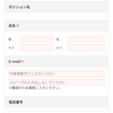
注目企業インタビュー
Career Talk Live
ニュースリリース
ポジション名
インターン受入企業一覧
MBA NETWORKING
MBAを生かす求人特集
氏名
※
年齢と年収の相関図
姓
名
セイ
メイ
E-mail
※
※確認のため再度ご入力ください。
電話番号