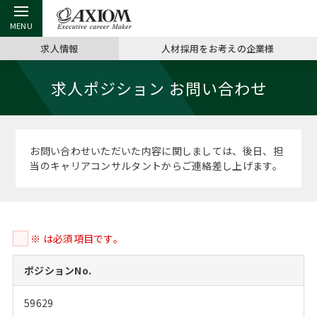
求人情報
人材採用をお考えの企業様
戻る
戻る
戻る
戻る
戻る
戻る
戻る
戻る
戻る
戻る
戻る
求人ポジション お問い合わせ
アクシアムの特長
キャリア支援 TOP
転職ツール TOP
転職コラム TOP
イベント・セミナー TOP
会社概要 TOP
ミッシ
お申し
キャリア
MBA留
英文レジ
サービス案内
キャリアデザイン講座
英文レジュメの書き方
“展”職相談室
ジョブフェア
沿革
コンサ
キャリ
MBAの
日本から
パワー
お問い合わせいただいた内容に関しましては、後日、担
（最新求人市場動向）
当のキャリアコンサルタントからご連絡差し上げます。
コンサルタントの紹介
職務経歴書の書き方
転職市場の明日をよめ
キャリアデザインセミナー
主なクライアント
代表メ
“展”
転職活
主な10
キーワ
ステージ別アドバイス
日本語履歴書テンプレート
コンサルティングの現場から
海外セミナー
アクセス
“展”職
MBA
英文レ
MBAの転職事例
※ は必須項目です。
よくある面接Q&A集
転職成功への4つの鍵
キャリアフォーラム
採用情報
おわり
MBAからのFAQ
ポジションNo.
外資系／面接攻略のコツ
キャリアに効く一冊
プロ経営者の特別セミナー
パブリシティ
59629
MBA留学生数の推移