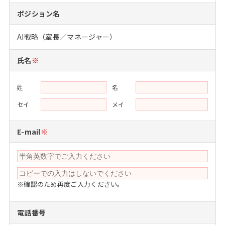
注目企業インタビュー
Career Talk Live
ニュースリリース
ポジション名
インターン受入企業一覧
MBA NETWORKING
AI戦略（室長／マネージャー）
MBAを生かす求人特集
氏名
※
年齢と年収の相関図
姓
名
セイ
メイ
E-mail
※
※確認のため再度ご入力ください。
電話番号