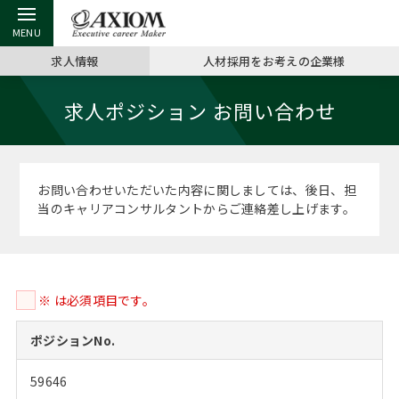
求人情報
人材採用をお考えの企業様
戻る
戻る
戻る
戻る
戻る
戻る
戻る
戻る
戻る
戻る
戻る
求人ポジション お問い合わせ
アクシアムの特長
キャリア支援 TOP
転職ツール TOP
転職コラム TOP
イベント・セミナー TOP
会社概要 TOP
ミッシ
お申し
キャリア
MBA留
英文レジ
サービス案内
キャリアデザイン講座
英文レジュメの書き方
“展”職相談室
ジョブフェア
沿革
コンサ
キャリ
MBAの
日本から
パワー
お問い合わせいただいた内容に関しましては、後日、担
（最新求人市場動向）
当のキャリアコンサルタントからご連絡差し上げます。
コンサルタントの紹介
職務経歴書の書き方
転職市場の明日をよめ
キャリアデザインセミナー
主なクライアント
代表メ
“展”
転職活
主な10
キーワ
ステージ別アドバイス
日本語履歴書テンプレート
コンサルティングの現場から
海外セミナー
アクセス
“展”職
MBA
英文レ
MBAの転職事例
※ は必須項目です。
よくある面接Q&A集
転職成功への4つの鍵
キャリアフォーラム
採用情報
おわり
MBAからのFAQ
ポジションNo.
外資系／面接攻略のコツ
キャリアに効く一冊
プロ経営者の特別セミナー
パブリシティ
59646
MBA留学生数の推移