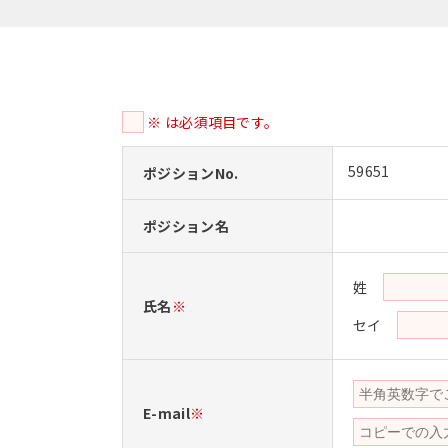
※ は必須項目です。
59651
ポジションNo.
ポジション名
姓
氏名
※
セイ
E-mail
※