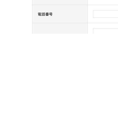
電話番号
お問い合わせ内容
お持ちのレジ
履歴書：
各種レジュメデータ
職種経歴書
英文レジュメ