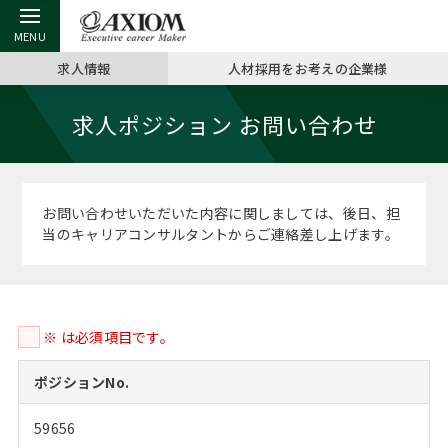
求人情報
人材採用をお考えの企業様
戻る
戻る
戻る
戻る
戻る
戻る
戻る
戻る
戻る
戻る
戻る
求人ポジション お問い合わせ
アクシアムの特長
キャリア支援 TOP
転職ツール TOP
転職コラム TOP
イベント・セミナー TOP
会社概要 TOP
ミッシ
お申し
キャリア
MBA留
英文レジ
サービス案内
キャリアデザイン講座
英文レジュメの書き方
“展”職相談室
ジョブフェア
沿革
コンサ
キャリ
MBAの
日本から
パワー
お問い合わせいただいた内容に関しましては、後日、担
（最新求人市場動向）
当のキャリアコンサルタントからご連絡差し上げます。
コンサルタントの紹介
職務経歴書の書き方
転職市場の明日をよめ
キャリアデザインセミナー
主なクライアント
代表メ
“展”
転職活
主な10
キーワ
ステージ別アドバイス
日本語履歴書テンプレート
コンサルティングの現場から
海外セミナー
アクセス
“展”職
MBA
英文レ
MBAの転職事例
※ は必須項目です。
よくある面接Q&A集
転職成功への4つの鍵
キャリアフォーラム
採用情報
おわり
MBAからのFAQ
ポジションNo.
外資系／面接攻略のコツ
キャリアに効く一冊
プロ経営者の特別セミナー
パブリシティ
59656
MBA留学生数の推移