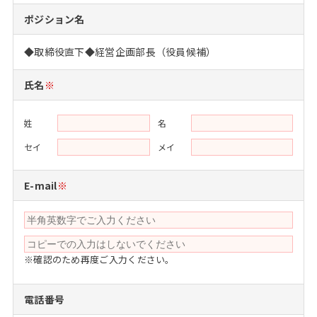
注目企業インタビュー
Career Talk Live
ニュースリリース
ポジション名
インターン受入企業一覧
MBA NETWORKING
◆取締役直下◆経営企画部長（役員候補）
MBAを生かす求人特集
氏名
※
年齢と年収の相関図
姓
名
セイ
メイ
E-mail
※
※確認のため再度ご入力ください。
電話番号