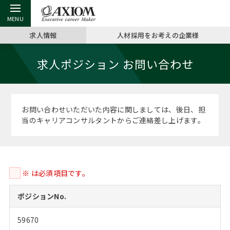
求人情報
人材採用をお考えの企業様
戻る
戻る
戻る
戻る
戻る
戻る
戻る
戻る
戻る
戻る
戻る
求人ポジション お問い合わせ
アクシアムの特長
キャリア支援 TOP
転職ツール TOP
転職コラム TOP
イベント・セミナー TOP
会社概要 TOP
ミッシ
お申し
キャリア
MBA留
英文レジ
サービス案内
キャリアデザイン講座
英文レジュメの書き方
“展”職相談室
ジョブフェア
沿革
コンサ
キャリ
MBAの
日本から
パワー
お問い合わせいただいた内容に関しましては、後日、担
（最新求人市場動向）
当のキャリアコンサルタントからご連絡差し上げます。
コンサルタントの紹介
職務経歴書の書き方
転職市場の明日をよめ
キャリアデザインセミナー
主なクライアント
代表メ
“展”
転職活
主な10
キーワ
ステージ別アドバイス
日本語履歴書テンプレート
コンサルティングの現場から
海外セミナー
アクセス
“展”職
MBA
英文レ
MBAの転職事例
※ は必須項目です。
よくある面接Q&A集
転職成功への4つの鍵
キャリアフォーラム
採用情報
おわり
MBAからのFAQ
ポジションNo.
外資系／面接攻略のコツ
キャリアに効く一冊
プロ経営者の特別セミナー
パブリシティ
59670
MBA留学生数の推移