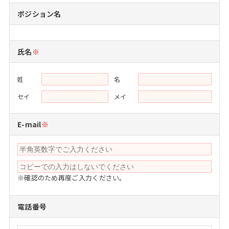
注目企業インタビュー
Career Talk Live
ニュースリリース
ポジション名
インターン受入企業一覧
MBA NETWORKING
MBAを生かす求人特集
氏名
※
年齢と年収の相関図
姓
名
セイ
メイ
E-mail
※
※確認のため再度ご入力ください。
電話番号