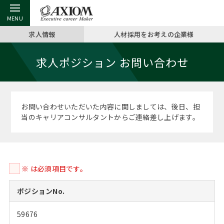
求人情報
人材採用をお考えの企業様
戻る
戻る
戻る
戻る
戻る
戻る
戻る
戻る
戻る
戻る
戻る
求人ポジション お問い合わせ
アクシアムの特長
キャリア支援 TOP
転職ツール TOP
転職コラム TOP
イベント・セミナー TOP
会社概要 TOP
ミッシ
お申し
キャリア
MBA留
英文レジ
サービス案内
キャリアデザイン講座
英文レジュメの書き方
“展”職相談室
ジョブフェア
沿革
コンサ
キャリ
MBAの
日本から
パワー
お問い合わせいただいた内容に関しましては、後日、担
（最新求人市場動向）
当のキャリアコンサルタントからご連絡差し上げます。
コンサルタントの紹介
職務経歴書の書き方
転職市場の明日をよめ
キャリアデザインセミナー
主なクライアント
代表メ
“展”
転職活
主な10
キーワ
ステージ別アドバイス
日本語履歴書テンプレート
コンサルティングの現場から
海外セミナー
アクセス
“展”職
MBA
英文レ
MBAの転職事例
※ は必須項目です。
よくある面接Q&A集
転職成功への4つの鍵
キャリアフォーラム
採用情報
おわり
MBAからのFAQ
ポジションNo.
外資系／面接攻略のコツ
キャリアに効く一冊
プロ経営者の特別セミナー
パブリシティ
59676
MBA留学生数の推移