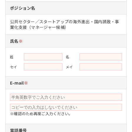
注目企業インタビュー
Career Talk Live
ニュースリリース
ポジション名
インターン受入企業一覧
MBA NETWORKING
公共セクター／スタートアップの海外進出・国内誘致・事
MBAを生かす求人特集
業化支援（マネージャー候補）
年齢と年収の相関図
氏名
※
姓
名
セイ
メイ
E-mail
※
※確認のため再度ご入力ください。
電話番号