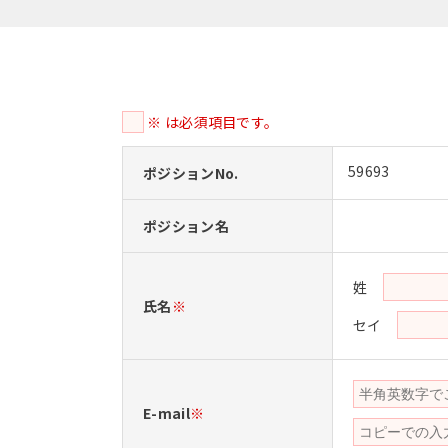
※ は必須項目です。
59693
ポジションNo.
ポジション名
姓
氏名
※
セイ
E-mail
※