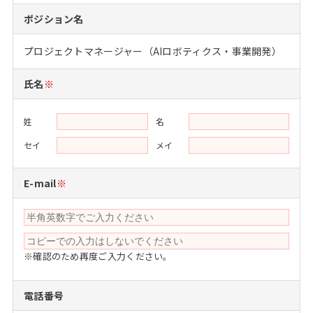
注目企業インタビュー
Career Talk Live
ニュースリリース
ポジション名
インターン受入企業一覧
MBA NETWORKING
プロジェクトマネージャー（AIロボティクス・事業開発）
MBAを生かす求人特集
氏名
※
年齢と年収の相関図
姓
名
セイ
メイ
E-mail
※
※確認のため再度ご入力ください。
電話番号