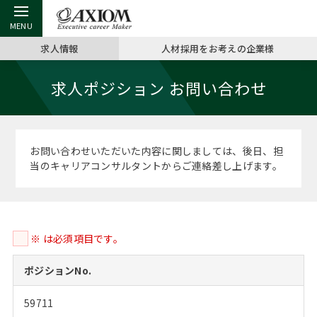
求人情報
人材採用をお考えの企業様
戻る
戻る
戻る
戻る
戻る
戻る
戻る
戻る
戻る
戻る
戻る
求人ポジション お問い合わせ
アクシアムの特長
キャリア支援 TOP
転職ツール TOP
転職コラム TOP
イベント・セミナー TOP
会社概要 TOP
ミッシ
お申し
キャリア
MBA留
英文レジ
サービス案内
キャリアデザイン講座
英文レジュメの書き方
“展”職相談室
ジョブフェア
沿革
コンサ
キャリ
MBAの
日本から
パワー
お問い合わせいただいた内容に関しましては、後日、担
（最新求人市場動向）
当のキャリアコンサルタントからご連絡差し上げます。
コンサルタントの紹介
職務経歴書の書き方
転職市場の明日をよめ
キャリアデザインセミナー
主なクライアント
代表メ
“展”
転職活
主な10
キーワ
ステージ別アドバイス
日本語履歴書テンプレート
コンサルティングの現場から
海外セミナー
アクセス
“展”職
MBA
英文レ
MBAの転職事例
※ は必須項目です。
よくある面接Q&A集
転職成功への4つの鍵
キャリアフォーラム
採用情報
おわり
MBAからのFAQ
ポジションNo.
外資系／面接攻略のコツ
キャリアに効く一冊
プロ経営者の特別セミナー
パブリシティ
59711
MBA留学生数の推移