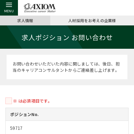
求人情報
人材採用をお考えの企業様
戻る
戻る
戻る
戻る
戻る
戻る
戻る
戻る
戻る
戻る
戻る
求人ポジション お問い合わせ
アクシアムの特長
キャリア支援 TOP
転職ツール TOP
転職コラム TOP
イベント・セミナー TOP
会社概要 TOP
ミッシ
お申し
キャリア
MBA留
英文レジ
サービス案内
キャリアデザイン講座
英文レジュメの書き方
“展”職相談室
ジョブフェア
沿革
コンサ
キャリ
MBAの
日本から
パワー
お問い合わせいただいた内容に関しましては、後日、担
（最新求人市場動向）
当のキャリアコンサルタントからご連絡差し上げます。
コンサルタントの紹介
職務経歴書の書き方
転職市場の明日をよめ
キャリアデザインセミナー
主なクライアント
代表メ
“展”
転職活
主な10
キーワ
ステージ別アドバイス
日本語履歴書テンプレート
コンサルティングの現場から
海外セミナー
アクセス
“展”職
MBA
英文レ
MBAの転職事例
※ は必須項目です。
よくある面接Q&A集
転職成功への4つの鍵
キャリアフォーラム
採用情報
おわり
MBAからのFAQ
ポジションNo.
外資系／面接攻略のコツ
キャリアに効く一冊
プロ経営者の特別セミナー
パブリシティ
59717
MBA留学生数の推移