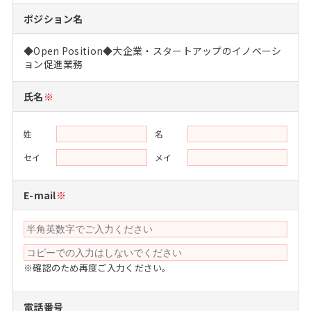
注目企業インタビュー
Career Talk Live
ニュースリリース
ポジション名
インターン受入企業一覧
MBA NETWORKING
◆Open Position◆大企業・スタートアップのイノベーシ
MBAを生かす求人特集
ョン促進業務
年齢と年収の相関図
氏名
※
姓
名
セイ
メイ
E-mail
※
※確認のため再度ご入力ください。
電話番号