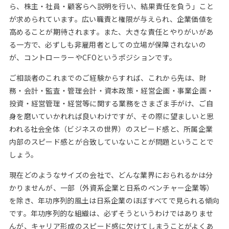
ら、株主・社員・顧客らへ説明を行い、結果責任を負う」こと
が求められています。広い職責と権限が与えられ、企業価値を
高めることが期待されます。また、大きな責任とやりがいがあ
る一方で、必ずしも非雇用者としての立場が保障されないの
が、コントローラーやCFOというポジションです。
ご相談者のこれまでのご経験からすれば、これから先は、財
務・会計・監査・管理会計・資本政策・経営企画・事業企画・
投資・経営管理・経営等に関する業務をさまざま手がけ、ご自
身を磨いていかれれば良いわけですが、その際に望ましいと思
われる社会全体（ビジネスの世界）のスピード感と、所属企業
内部のスピード感とが合致していないことが問題ということで
しょう。
現在どのようなサイズの会社で、どんな業界におられるかは分
かりませんが、一部（外資系企業と日系のベンチャー企業等）
を除き、年功序列的風土は日系企業のほぼすべてで見られる傾向
です。年功序列的な組織は、必ずそうというわけではありませ
んが、キャリア形成のスピード感に欠けてしまうことがよくあ