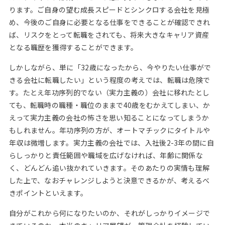
ります。ご自身の望む成長スピードとシンクロする会社を見極
め、今後のご自身に必要となる仕事をできることが確認できれ
ば、リスクをとって転職をされても、将来大きなキャリア資産
となる職歴を獲得することができます。
しかしながら、単に「32歳になったから、今やりたい仕事がで
きる会社に転職したい」という程度の考えでは、転職は危険で
す。たとえ年功序列的でない（実力主義の）会社に移れたとし
ても、転職時の職種・職位のままで40歳をむかえてしまい、か
えって実力主義の会社の怖さを思い知ることになってしまうか
もしれません。年功序列の方が、オートマチックにタイトルや
年収は微増します。実力主義の会社では、入社後2-3年の間に自
らしっかりと責任範囲や職域を広げなければ、年齢に関係な
く、どんどん追い抜かれていきます。そのあたりの実情も理解
した上で、なおチャレンジしようと決意できるかが、考えるべ
きポイントといえます。
自分がこれから何になりたいのか、それがしっかりイメージで