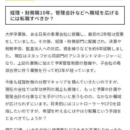
Web面接の準備・注意点
注目企業インタビュー
プロ経営者の特別セミナー
ニュースリリース
インターン受入企業一覧
経理・財務職10年。管理会計などへ職域を広げる
Career Talk Live
には転職すべきか？
MBAを生かす求人特集
MBA NETWORKING
大学卒業後、ある日系の事業会社に就職し、最初の2年程は営業
年齢と年収の相関図
をしていました。その後、経理・財務部門に配属され、決算や
税務申告、監査法人への対応、資金繰りなどを約6年経験しまし
た。 現在はスタッフから同部門のアシスタントマネージャーに
なり、上記の業務に加えて予実管理制度の整備や、子会社の吸
収合併に伴う業務を行って約2年が経っています。
今後も経理財務の分野でキャリアを積んでいきたいのですが、
現在の会社では年功序列の風土も根強く、もっと予算の計画や
管理会計の仕事などを手がけたいと思うものの、なかなか職域
が広けられずにいます。将来的にはコントローラーやCFOを目
指したいのですが、希望を叶えるにはやはり転職という手段を
とるべきでしょうか？
現在32歳。いまの会社に待遇面などで大きな不満もなかったた