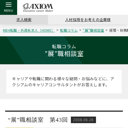
求人検索
人材採用をお考えの企業様
MBA転職・外資系求人（HOME）
転職コラム
”展”職相談室
経理・財務
戻る
戻る
戻る
戻る
戻る
戻る
戻る
戻る
戻る
戻る
戻る
アクシアムの特長
キャリア支援 TOP
転職ツール TOP
転職コラム TOP
イベント・セミナー TOP
会社概要 TOP
ミッシ
お申し
キャリア
MBA留
英文レジ
転職コラム
”展”職相談室
サービス案内
キャリアデザイン講座
英文レジュメの書き方
“展”職相談室
キャリアデザインセミナー
沿革
コンサ
キャリ
MBAの
日本から
パワー
（最新求人市場動向）
コンサルタントの紹介
職務経歴書の書き方
転職市場の明日をよめ
MBA壮行会カレンダー
主なクライアント
代表メ
“展”
転職活
主な10
キーワ
キャリアや転職に関わる様々な疑問・お悩みなどに、ア
ステージ別アドバイス
クシアムのキャリアコンサルタントがお答えします。
日本語履歴書テンプレート
コンサルティングの現場から
ジョブフェア
アクセス
“展”
MBA
英文レ
MBAの転職事例
よくある面接Q&A集
転職成功への4つの鍵
海外セミナー
採用情報
おわり
MBAからのFAQ
外資系／面接攻略のコツ
キャリアに効く一冊
キャリアフォーラム
パブリシティ
“展”職相談室 第43回
2008.06.26
MBA留学生数の推移