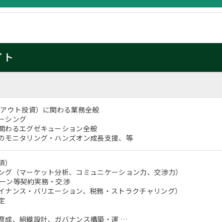
イト
イアウト投資）に関わる業務全般
ーシング
関わるエグゼキューション全般
のモニタリング・ハンズオン成長支援、等
必須）
ング（マーケット分析、コミュニケーション力、交渉力）
Oローン等契約実務・交渉
イナンス・バリエーション、税務・ストラクチャリング）
定
育成、組織設計、ガバナンス構築・運 …