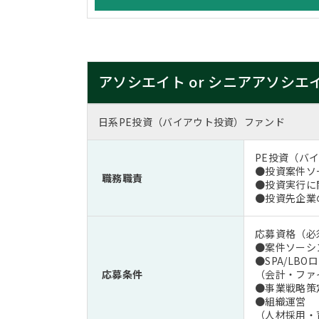
アソシエイト or シニアアソシエ
日系PE投資（バイアウト投資）ファンド
PE投資（バ
●投資案件ソ
職務職責
●投資実行に
●投資先企業
応募資格（
●案件ソーシ
●SPA/LB
応募条件
（会計・ファ
●事業戦略策
●組織運営
（人材採用・