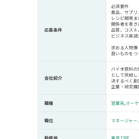
必須要件
食品、サプリ
レシピ開発ま
関係者を巻き
応募条件
品質、コスト
ビジネス英語
求める人物像
良いものをつ
バイオ原料の
として供給し
会社紹介
決するべく創
企業・研究機
職種
営業系
,
マー
職位
マネージャー
勤務地
東京23区