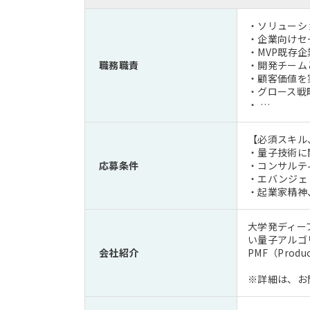
・ソリューシ
・企業向けセ
・MVP既存
職務職責
・開発チーム
・顧客価値を
・グロース戦
・ …
【必須スキル
・量子技術に
応募条件
・コンサルテ
・エバンジェ
・起業家精神
大学発ディー
い量子アルゴリ
会社紹介
PMF（Produ
※詳細は、お