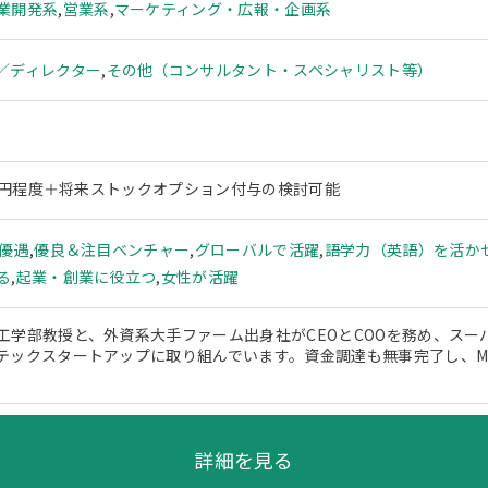
業開発系
,
営業系
,
マーケティング・広報・企画系
／ディレクター
,
その他（コンサルタント・スペシャリスト等）
00万円程度＋将来ストックオプション付与の検討可能
ー優遇
,
優良＆注目ベンチャー
,
グローバルで活躍
,
語学力（英語）を活か
る
,
起業・創業に役立つ
,
女性が活躍
工学部教授と、外資系大手ファーム出身社がCEOとCOOを務め、スー
テックスタートアップに取り組んでいます。資金調達も無事完了し、M
。
詳細を見る