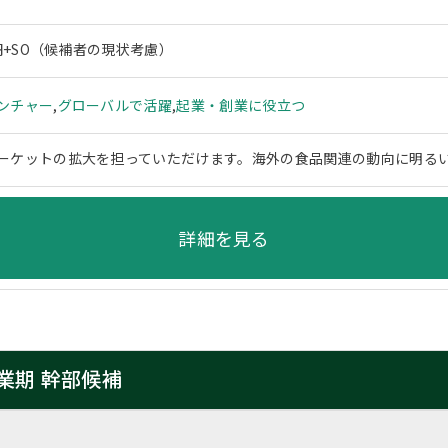
万円+SO（候補者の現状考慮）
ンチャー
,
グローバルで活躍
,
起業・創業に役立つ
ーケットの拡大を担っていただけます。海外の食品関連の動向に明る
詳細を見る
業期 幹部候補