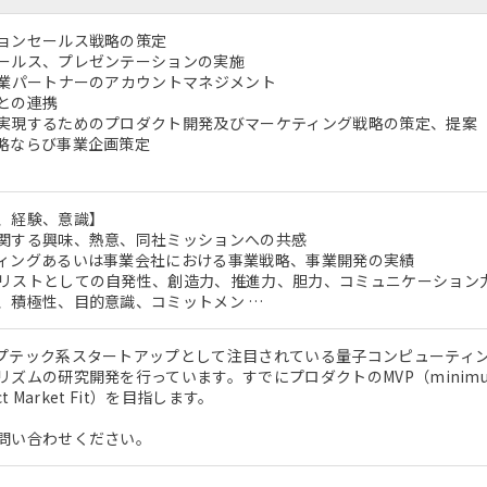
ョンセールス戦略の策定
ールス、プレゼンテーションの実施
企業パートナーのアカウントマネジメント
との連携
実現するためのプロダクト開発及びマーケティング戦略の策定、提案
略ならび事業企画策定
、経験、意識】
関する興味、熱意、同社ミッションへの共感
ィングあるいは事業会社における事業戦略、事業開発の実績
リストとしての自発性、創造力、推進力、胆力、コミュニケーション
、積極性、目的意識、コミットメン …
プテック系スタートアップとして注目されている量子コンピューティ
ズムの研究開発を行っています。すでにプロダクトのMVP（minimum v
ct Market Fit）を目指します。
問い合わせください。