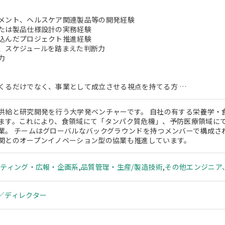
メント、ヘルスケア関連製品等の開発経験
たは製品仕様設計の実務経験
込んだプロジェクト推進経験
、スケジュールを踏まえた判断力
力
くるだけでなく、事業として成立させる視点を持てる方 …
供給と研究開発を行う大学発ベンチャーです。 自社の有する栄養学・
ます。これにより、食領域にて「タンパク質危機」、予防医療領域に
業。 チームはグローバルなバックグラウンドを持つメンバーで構成さ
関とのオープンイノベーション型の協業も推進しています。
ケティング・広報・企画系
,
品質管理・生産/製造技術
,
その他エンジニア
／ディレクター