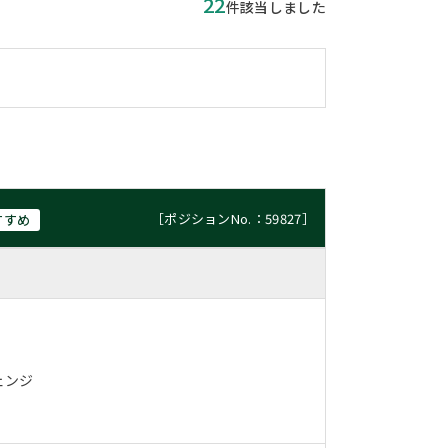
22
件該当しました
［ポジションNo.：59827］
すすめ
ェンジ