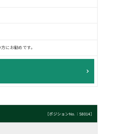
い方にお勧めです。
［ポジションNo.：58014］