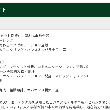
イト
イアウト投資）に関わる業務全般
ーシング
関わるエグゼキューション全般
のモニタリング・ハンズオン成長支援、等
必須）
ング（マーケット分析、コミュニケーション力、交渉力）
Oローン等契約実務・交渉
イナンス・バリエーション、税務・ストラクチャリング）
定
育成、組織設計、ガバナンス構築・運 …
のDX手法（デジタルを活用したビジネスモデルの革新）とハンズオン
指しています。人と事業が持つ本来の価値を再定義し、潜在能力の開