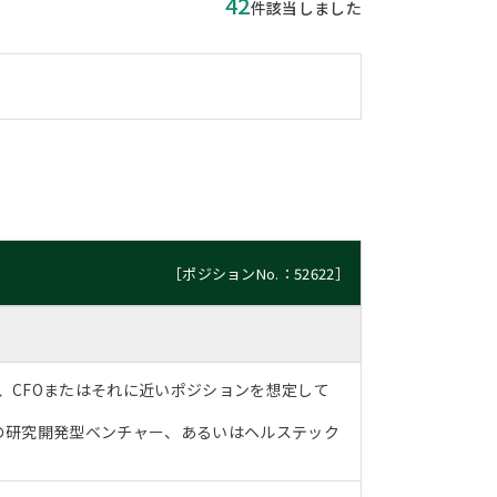
42
件該当しました
［ポジションNo.：52622］
O、CFOまたはそれに近いポジションを想定して
の研究開発型ベンチャー、あるいはヘルステック