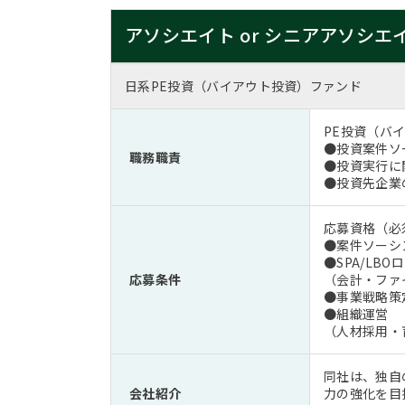
アソシエイト or シニアアソシエ
日系PE投資（バイアウト投資）ファンド
PE投資（バ
●投資案件ソ
職務職責
●投資実行に
●投資先企業
応募資格（
●案件ソーシ
●SPA/LB
応募条件
（会計・ファ
●事業戦略策
●組織運営
（人材採用・
同社は、独自
会社紹介
力の強化を目