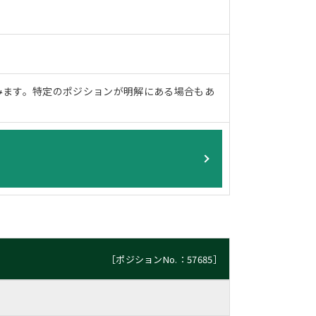
みます。特定のポジションが明解にある場合もあ
［ポジションNo.：57685］