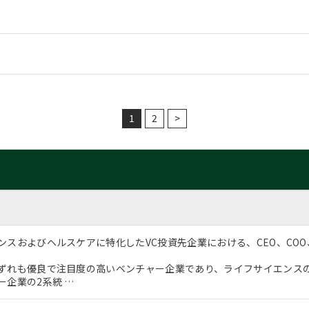
1
2
>
ンスおよびヘルスケアに特化したVC投資先企業における、CEO、CO
ずれも優良で注目度の高いベンチャー企業であり、ライフサイエンス
ー企業の2系統 …