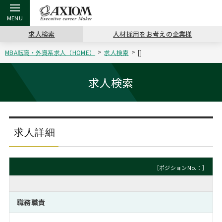
求人検索
人材採用をお考えの企業様
MBA転職・外資系求人（HOME）
求人検索
[]
戻る
戻る
戻る
戻る
戻る
戻る
戻る
戻る
戻る
戻る
戻る
アクシアムの特長
キャリア支援 TOP
転職ツール TOP
転職コラム TOP
イベント・セミナー TOP
会社概要 TOP
ミッシ
お申し
キャリア
MBA留
英文レジ
求人検索
サービス案内
キャリアデザイン講座
英文レジュメの書き方
“展”職相談室
ジョブフェア
沿革
コンサ
キャリ
MBAの
日本から
パワー
（最新求人市場動向）
コンサルタントの紹介
職務経歴書の書き方
転職市場の明日をよめ
キャリアデザインセミナー
主なクライアント
代表メ
“展”
転職活
主な10
キーワ
求人詳細
ステージ別アドバイス
日本語履歴書テンプレート
コンサルティングの現場から
海外セミナー
アクセス
“展”
MBA
英文レ
MBAの転職事例
［ポジションNo.：］
よくある面接Q&A集
転職成功への4つの鍵
キャリアフォーラム
採用情報
おわり
MBAからのFAQ
職務職責
外資系／面接攻略のコツ
キャリアに効く一冊
プロ経営者の特別セミナー
パブリシティ
MBA留学生数の推移