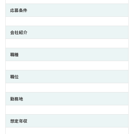
注目企業インタビュー
Career Talk Live
ニュースリリース
インターン受入企業一覧
応募条件
MBA NETWORKING
MBAを生かす求人特集
会社紹介
年齢と年収の相関図
職種
職位
勤務地
想定年収