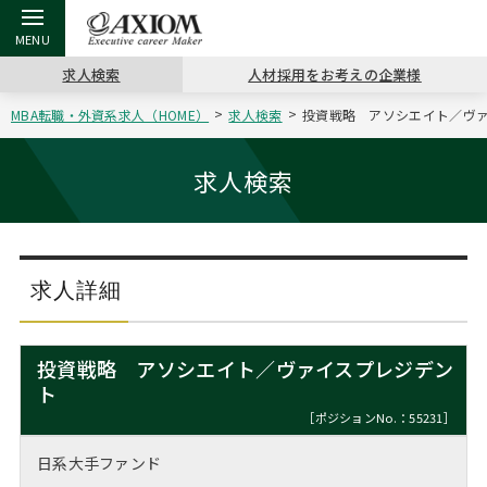
求人検索
人材採用をお考えの企業様
MBA転職・外資系求人（HOME）
求人検索
投資戦略 アソシエイト／ヴァイ
戻る
戻る
戻る
戻る
戻る
戻る
戻る
戻る
戻る
戻る
戻る
アクシアムの特長
キャリア支援 TOP
転職ツール TOP
転職コラム TOP
イベント・セミナー TOP
会社概要 TOP
ミッシ
お申し
キャリア
MBA留
英文レジ
求人検索
サービス案内
キャリアデザイン講座
英文レジュメの書き方
“展”職相談室
ジョブフェア
沿革
コンサ
キャリ
MBAの
日本から
パワー
（最新求人市場動向）
コンサルタントの紹介
職務経歴書の書き方
転職市場の明日をよめ
キャリアデザインセミナー
主なクライアント
代表メ
“展”
転職活
主な10
キーワ
求人詳細
ステージ別アドバイス
日本語履歴書テンプレート
コンサルティングの現場から
海外セミナー
アクセス
“展”
MBA
英文レ
MBAの転職事例
投資戦略 アソシエイト／ヴァイスプレジデン
よくある面接Q&A集
転職成功への4つの鍵
キャリアフォーラム
採用情報
ト
おわり
MBAからのFAQ
［ポジションNo.：55231］
外資系／面接攻略のコツ
キャリアに効く一冊
プロ経営者の特別セミナー
パブリシティ
日系大手ファンド
MBA留学生数の推移