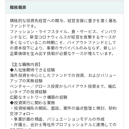
注目企業インタビュー
Career Talk Live
ニュースリリース
職務職責
インターン受入企業一覧
MBA NETWORKING
積極的な投資先経営への関与、経営支援に重きを置く著名
MBAを生かす求人特集
ファンドです。
ファッション・ライフスタイル、食・サービス、インバウ
ンドなど、新型コロナウィルスが経営を直撃するケースが
年齢と年収の相関図
多くなっているこの時期こそ、バイアウトファンドとして
の資本投下により、事業のサバイバルのみならず、新しい
企業価値を生み出す挑戦が必要なケースが増えています。
【主な職務内容】
◆入社後期待できる経験
海外投資を中心としたファンドでの投資、およびバリュー
アップの実務経験
ベンチャー／グロース投資からバイアウト投資まで、幅広
いタイプの投資経験
広範なネットワーク構築の経験
◆投資実行に関わる業務
・投資候補先の開拓、面談、案件の論点整理と検討、契約
交渉フォロー
・事業計画の精査、バリュエーションモデルの作成
・弁護士、会計士等社外プロフェッショナルと連携しての